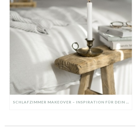
SCHLAFZIMMER MAKEOVER – INSPIRATION FÜR DEIN SCHLAFZIMMER: AUS ALT MACH NEU – HELL, GEMÜTLICH UND EINLADEND