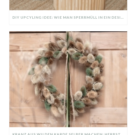
DIY UPCYLING IDEE: WIE MAN SPERRMÜLL IN EIN DESIGNER TEIL VERWANDELT
KRANZ AUS WILDEN KARDE SELBER MACHEN: HERBSTDEKO GANZ EINFACH