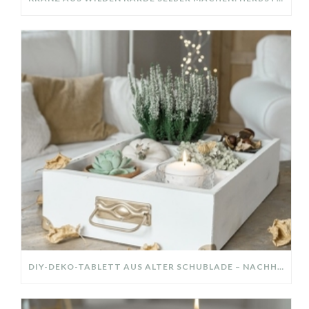
DIY-DEKO-TABLETT AUS ALTER SCHUBLADE – NACHHALTIGE HERBSTDEKO SELBER MACHEN!