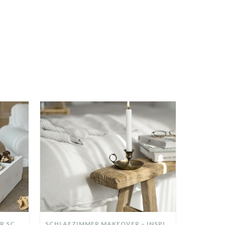
DIY-DEKO-TABLETT AUS ALTER SCHUBLADE – NACHHALTIGE HERBSTDEKO SELBER MACHEN!
SCHLAFZIMMER MAKEOVER – INSPIRATION FÜR DEIN SCHLAFZIMMER: AUS ALT MACH NEU – HELL, GEMÜTLICH UND EINLADEND