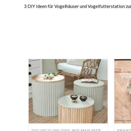
3 DIY Ideen für Vogelhäuser und Vogelfutterstation z
DIY UPCYLING IDEE: WIE MAN SPERRMÜLL IN EIN DESIGNER TEIL VERWANDELT