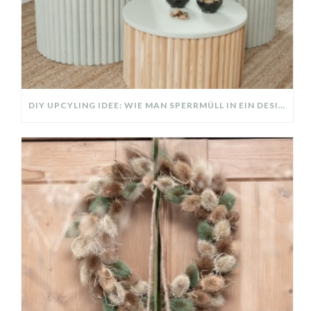
DIY UPCYLING IDEE: WIE MAN SPERRMÜLL IN EIN DESIGNER TEIL VERWANDELT