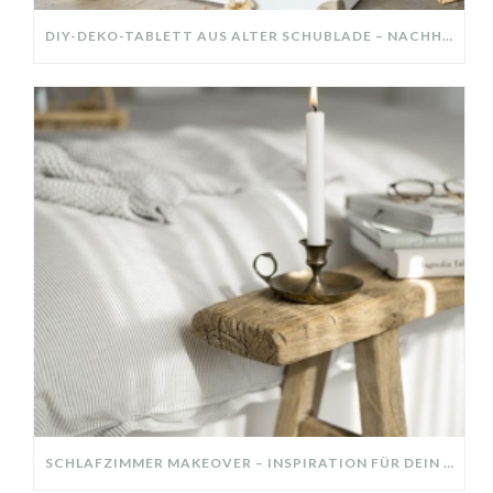
DIY-DEKO-TABLETT AUS ALTER SCHUBLADE – NACHHALTIGE HERBSTDEKO SELBER MACHEN!
SCHLAFZIMMER MAKEOVER – INSPIRATION FÜR DEIN SCHLAFZIMMER: AUS ALT MACH NEU – HELL, GEMÜTLICH UND EINLADEND