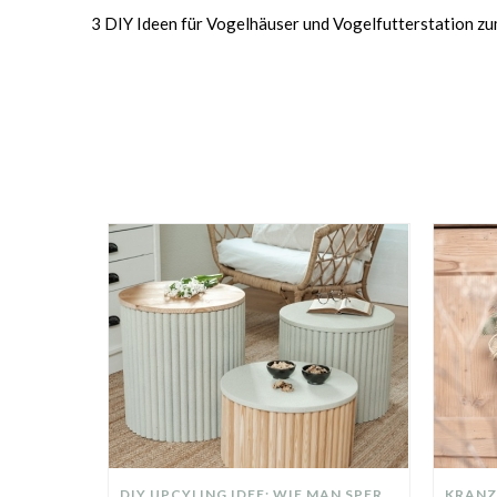
3 DIY Ideen für Vogelhäuser und Vogelfutterstation z
DIY UPCYLING IDEE: WIE MAN SPERRMÜLL IN EIN DESIGNER TEIL VERWANDELT