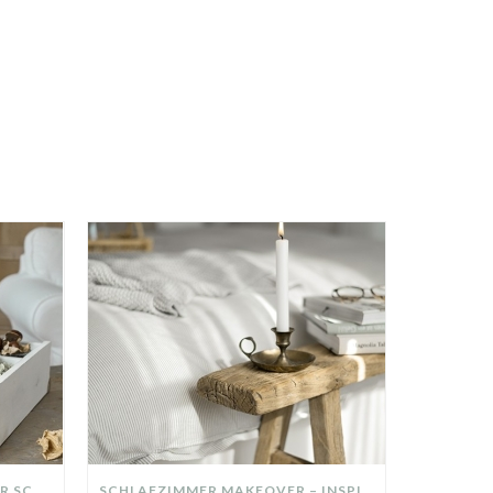
DIY-DEKO-TABLETT AUS ALTER SCHUBLADE – NACHHALTIGE HERBSTDEKO SELBER MACHEN!
SCHLAFZIMMER MAKEOVER – INSPIRATION FÜR DEIN SCHLAFZIMMER: AUS ALT MACH NEU – HELL, GEMÜTLICH UND EINLADEND