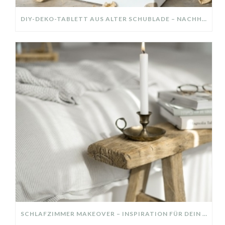
DIY-DEKO-TABLETT AUS ALTER SCHUBLADE – NACHHALTIGE HERBSTDEKO SELBER MACHEN!
SCHLAFZIMMER MAKEOVER – INSPIRATION FÜR DEIN SCHLAFZIMMER: AUS ALT MACH NEU – HELL, GEMÜTLICH UND EINLADEND