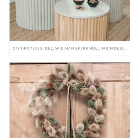
DIY UPCYLING IDEE: WIE MAN SPERRMÜLL IN EIN DESIGNER TEIL VERWANDELT