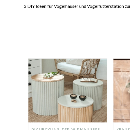
3 DIY Ideen für Vogelhäuser und Vogelfutterstation z
DIY UPCYLING IDEE: WIE MAN SPERRMÜLL IN EIN DESIGNER TEIL VERWANDELT