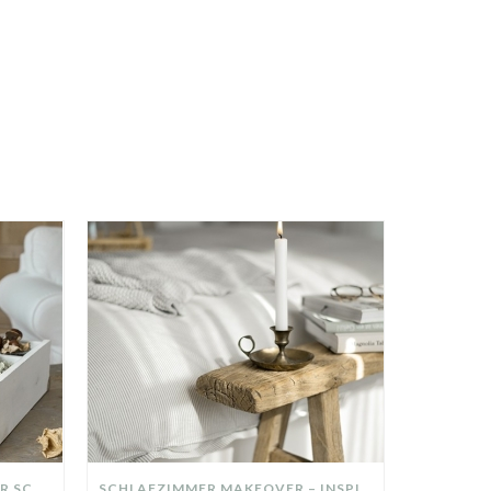
DIY-DEKO-TABLETT AUS ALTER SCHUBLADE – NACHHALTIGE HERBSTDEKO SELBER MACHEN!
SCHLAFZIMMER MAKEOVER – INSPIRATION FÜR DEIN SCHLAFZIMMER: AUS ALT MACH NEU – HELL, GEMÜTLICH UND EINLADEND