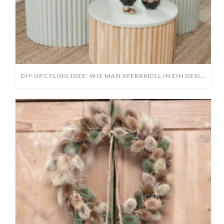
DIY UPCYLING IDEE: WIE MAN SPERRMÜLL IN EIN DESIGNER TEIL VERWANDELT