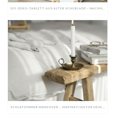
DIY-DEKO-TABLETT AUS ALTER SCHUBLADE – NACHHALTIGE HERBSTDEKO SELBER MACHEN!
SCHLAFZIMMER MAKEOVER – INSPIRATION FÜR DEIN SCHLAFZIMMER: AUS ALT MACH NEU – HELL, GEMÜTLICH UND EINLADEND