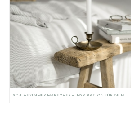
SCHLAFZIMMER MAKEOVER – INSPIRATION FÜR DEIN SCHLAFZIMMER: AUS ALT MACH NEU – HELL, GEMÜTLICH UND EINLADEND