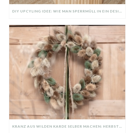
DIY UPCYLING IDEE: WIE MAN SPERRMÜLL IN EIN DESIGNER TEIL VERWANDELT
KRANZ AUS WILDEN KARDE SELBER MACHEN: HERBSTDEKO GANZ EINFACH