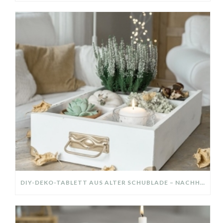
DIY-DEKO-TABLETT AUS ALTER SCHUBLADE – NACHHALTIGE HERBSTDEKO SELBER MACHEN!