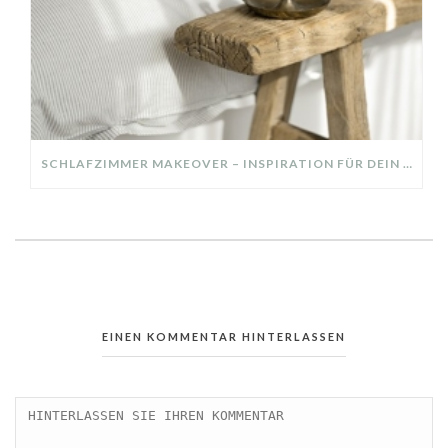
SCHLAFZIMMER MAKEOVER – INSPIRATION FÜR DEIN SCHLAFZIMMER: AUS ALT MACH NEU – HELL, GEMÜTLICH UND EINLADEND
EINEN KOMMENTAR HINTERLASSEN