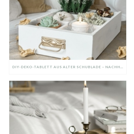
DIY-DEKO-TABLETT AUS ALTER SCHUBLADE – NACHHALTIGE HERBSTDEKO SELBER MACHEN!