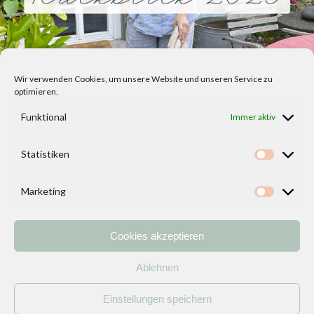
Wir verwenden Cookies, um unsere Website und unseren Service zu
optimieren.
Funktional
Immer aktiv
Statistiken
Statisti
Marketing
Marketi
Cookies akzeptieren
Home
Vorlagen
ÜBER MICH und DEKOIDEENREICH
Kontakt
Ablehnen
Impressum
/
Datenschutzerklärung
Einstellungen speichern