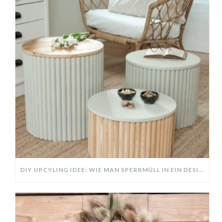
DIY UPCYLING IDEE: WIE MAN SPERRMÜLL IN EIN DESIGNER TEIL VERWANDELT