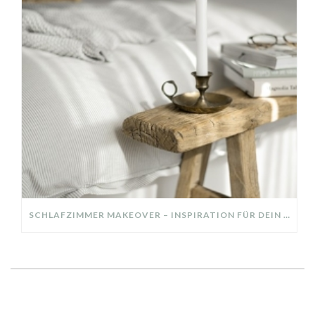
SCHLAFZIMMER MAKEOVER – INSPIRATION FÜR DEIN SCHLAFZIMMER: AUS ALT MACH NEU – HELL, GEMÜTLICH UND EINLADEND