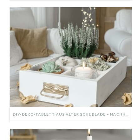
DIY-DEKO-TABLETT AUS ALTER SCHUBLADE – NACHHALTIGE HERBSTDEKO SELBER MACHEN!