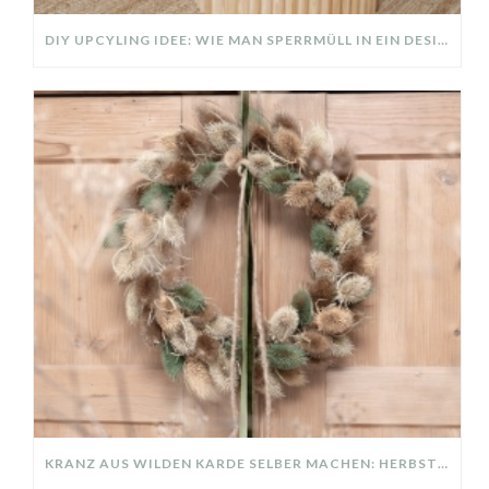
DIY UPCYLING IDEE: WIE MAN SPERRMÜLL IN EIN DESIGNER TEIL VERWANDELT
KRANZ AUS WILDEN KARDE SELBER MACHEN: HERBSTDEKO GANZ EINFACH