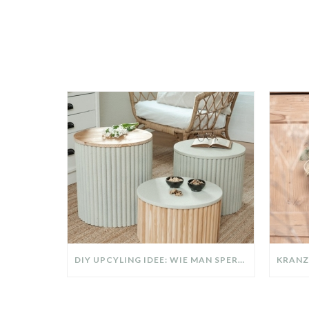
DIY UPCYLING IDEE: WIE MAN SPERRMÜLL IN EIN DESIGNER TEIL VERWANDELT