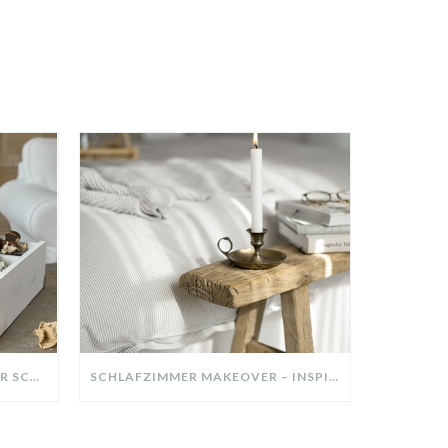
DIY-DEKO-TABLETT AUS ALTER SCHUBLADE – NACHHALTIGE HERBSTDEKO SELBER MACHEN!
SCHLAFZIMMER MAKEOVER – INSPIRATION FÜR DEIN SCHLAFZIMMER: AUS ALT MACH NEU – HELL, GEMÜTLICH UND EINLADEND