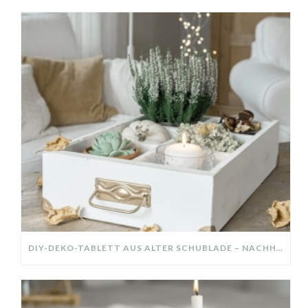
DIY-DEKO-TABLETT AUS ALTER SCHUBLADE – NACHHALTIGE HERBSTDEKO SELBER MACHEN!