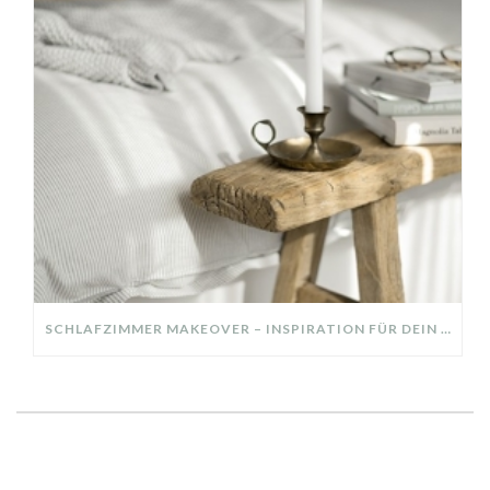
SCHLAFZIMMER MAKEOVER – INSPIRATION FÜR DEIN SCHLAFZIMMER: AUS ALT MACH NEU – HELL, GEMÜTLICH UND EINLADEND