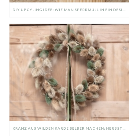
DIY UPCYLING IDEE: WIE MAN SPERRMÜLL IN EIN DESIGNER TEIL VERWANDELT
KRANZ AUS WILDEN KARDE SELBER MACHEN: HERBSTDEKO GANZ EINFACH