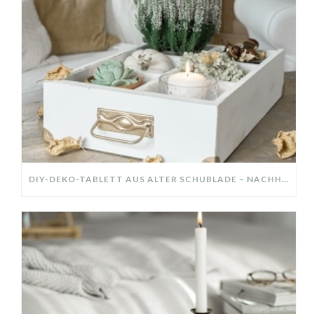
DIY-DEKO-TABLETT AUS ALTER SCHUBLADE – NACHHALTIGE HERBSTDEKO SELBER MACHEN!