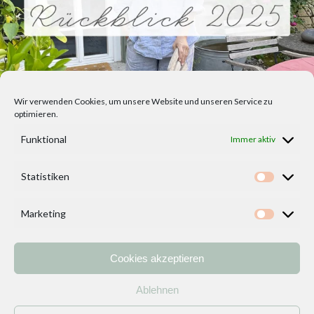
Wir verwenden Cookies, um unsere Website und unseren Service zu
optimieren.
Funktional
Immer aktiv
Statistiken
Statisti
Marketing
Marketi
Cookies akzeptieren
Home
Vorlagen
ÜBER MICH und DEKOIDEENREICH
Kontakt
Ablehnen