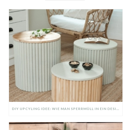
DIY UPCYLING IDEE: WIE MAN SPERRMÜLL IN EIN DESIGNER TEIL VERWANDELT