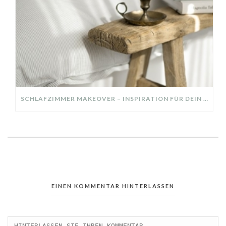
SCHLAFZIMMER MAKEOVER – INSPIRATION FÜR DEIN SCHLAFZIMMER: AUS ALT MACH NEU – HELL, GEMÜTLICH UND EINLADEND
EINEN KOMMENTAR HINTERLASSEN