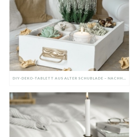
DIY-DEKO-TABLETT AUS ALTER SCHUBLADE – NACHHALTIGE HERBSTDEKO SELBER MACHEN!