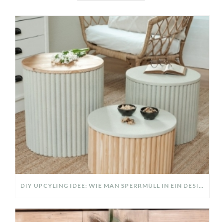
DIY UPCYLING IDEE: WIE MAN SPERRMÜLL IN EIN DESIGNER TEIL VERWANDELT