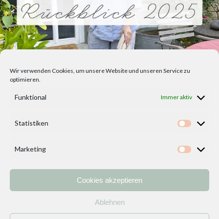
Wir verwenden Cookies, um unsere Website und unseren Service zu
optimieren.
Funktional
Immer aktiv
Statistiken
Statisti
Marketing
Marketi
Cookies akzeptieren
Home
Vorlagen
ÜBER MICH und DEKOIDEENREICH
Kontakt
Ablehnen