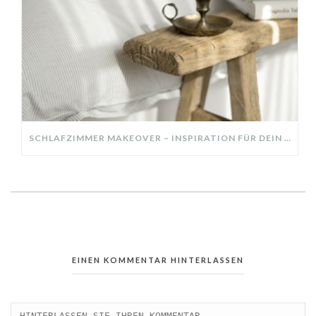
SCHLAFZIMMER MAKEOVER – INSPIRATION FÜR DEIN SCHLAFZIMMER: AUS ALT MACH NEU – HELL, GEMÜTLICH UND EINLADEND
EINEN KOMMENTAR HINTERLASSEN