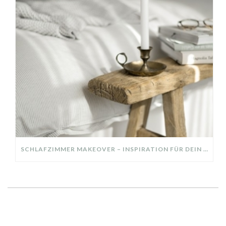
SCHLAFZIMMER MAKEOVER – INSPIRATION FÜR DEIN SCHLAFZIMMER: AUS ALT MACH NEU – HELL, GEMÜTLICH UND EINLADEND