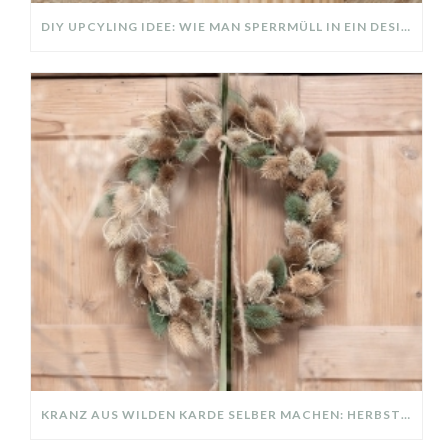
DIY UPCYLING IDEE: WIE MAN SPERRMÜLL IN EIN DESIGNER TEIL VERWANDELT
KRANZ AUS WILDEN KARDE SELBER MACHEN: HERBSTDEKO GANZ EINFACH