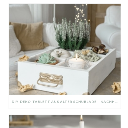
DIY-DEKO-TABLETT AUS ALTER SCHUBLADE – NACHHALTIGE HERBSTDEKO SELBER MACHEN!