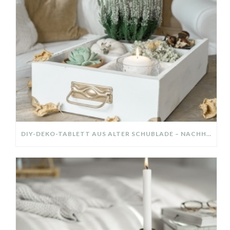
DIY-DEKO-TABLETT AUS ALTER SCHUBLADE – NACHHALTIGE HERBSTDEKO SELBER MACHEN!