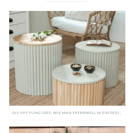
DIY UPCYLING IDEE: WIE MAN SPERRMÜLL IN EIN DESIGNER TEIL VERWANDELT