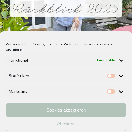
Wir verwenden Cookies, um unsere Website und unseren Service zu
optimieren.
Funktional
Immer aktiv
Statistiken
Statisti
Marketing
Marketi
Cookies akzeptieren
Home
Vorlagen
ÜBER MICH und DEKOIDEENREICH
Kontakt
Ablehnen