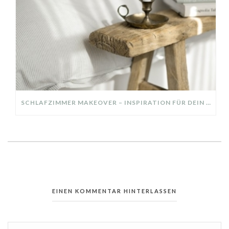
SCHLAFZIMMER MAKEOVER – INSPIRATION FÜR DEIN SCHLAFZIMMER: AUS ALT MACH NEU – HELL, GEMÜTLICH UND EINLADEND
EINEN KOMMENTAR HINTERLASSEN