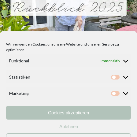
Wir verwenden Cookies, um unsere Website und unseren Service zu
optimieren.
Funktional
Immer aktiv
Statistiken
Statisti
Marketing
Marketi
Cookies akzeptieren
Home
Vorlagen
ÜBER MICH und DEKOIDEENREICH
Kontakt
Ablehnen