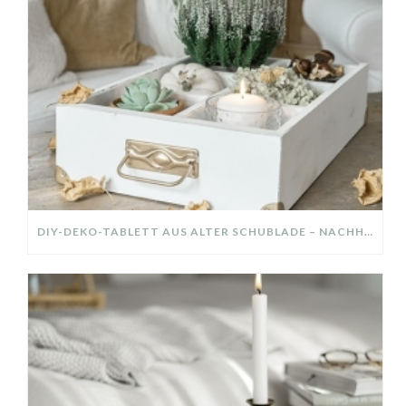
DIY-DEKO-TABLETT AUS ALTER SCHUBLADE – NACHHALTIGE HERBSTDEKO SELBER MACHEN!