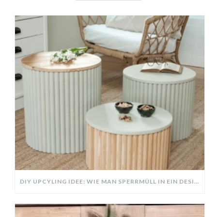
DIY UPCYLING IDEE: WIE MAN SPERRMÜLL IN EIN DESIGNER TEIL VERWANDELT