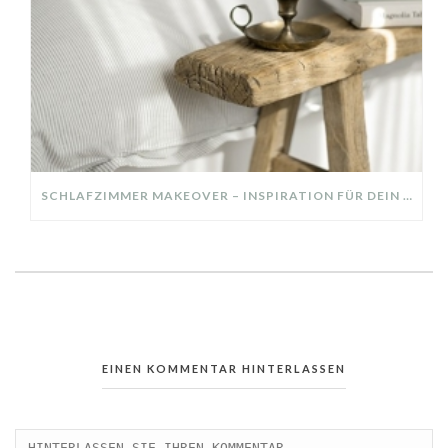
SCHLAFZIMMER MAKEOVER – INSPIRATION FÜR DEIN SCHLAFZIMMER: AUS ALT MACH NEU – HELL, GEMÜTLICH UND EINLADEND
EINEN KOMMENTAR HINTERLASSEN