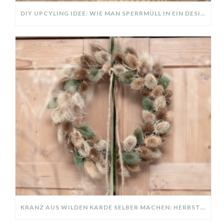
DIY UPCYLING IDEE: WIE MAN SPERRMÜLL IN EIN DESIGNER TEIL VERWANDELT
KRANZ AUS WILDEN KARDE SELBER MACHEN: HERBSTDEKO GANZ EINFACH