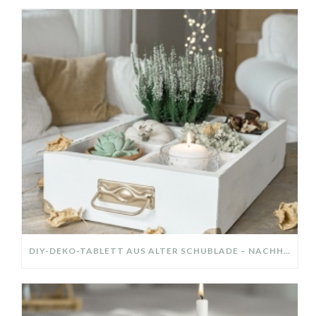
DIY-DEKO-TABLETT AUS ALTER SCHUBLADE – NACHHALTIGE HERBSTDEKO SELBER MACHEN!