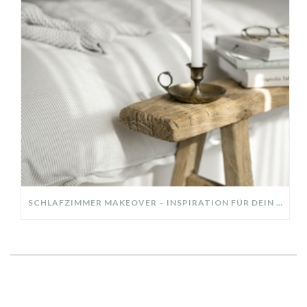
SCHLAFZIMMER MAKEOVER – INSPIRATION FÜR DEIN SCHLAFZIMMER: AUS ALT MACH NEU – HELL, GEMÜTLICH UND EINLADEND