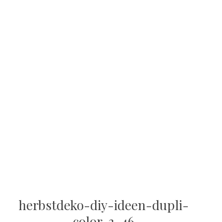
herbstdeko-diy-ideen-dupli-
color-3-46