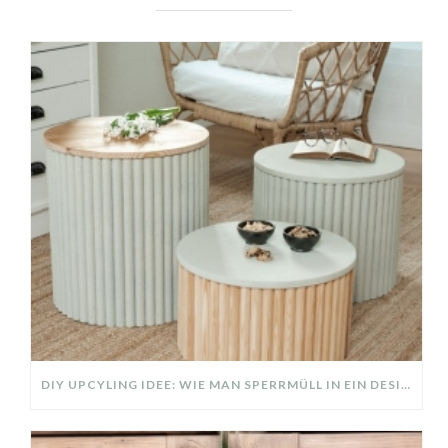
DIY UPCYLING IDEE: WIE MAN SPERRMÜLL IN EIN DESIGNER TEIL VERWANDELT