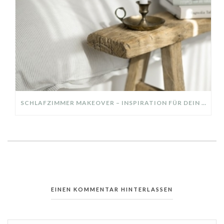
SCHLAFZIMMER MAKEOVER – INSPIRATION FÜR DEIN SCHLAFZIMMER: AUS ALT MACH NEU – HELL, GEMÜTLICH UND EINLADEND
EINEN KOMMENTAR HINTERLASSEN