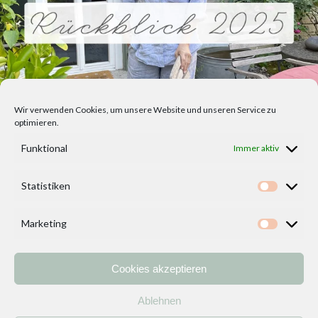
Wir verwenden Cookies, um unsere Website und unseren Service zu
optimieren.
Funktional
Immer aktiv
Statistiken
Statisti
Marketing
Marketi
Cookies akzeptieren
Home
Vorlagen
ÜBER MICH und DEKOIDEENREICH
Kontakt
Ablehnen