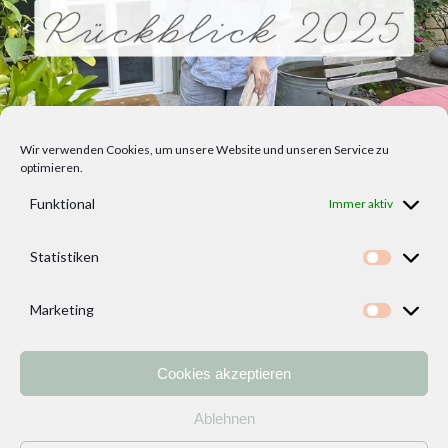
Wir verwenden Cookies, um unsere Website und unseren Service zu
optimieren.
Funktional
Immer aktiv
Statistiken
Statisti
Marketing
Marketi
Cookies akzeptieren
Home
Vorlagen
ÜBER MICH und DEKOIDEENREICH
Kontakt
Ablehnen