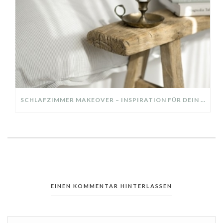
SCHLAFZIMMER MAKEOVER – INSPIRATION FÜR DEIN SCHLAFZIMMER: AUS ALT MACH NEU – HELL, GEMÜTLICH UND EINLADEND
EINEN KOMMENTAR HINTERLASSEN