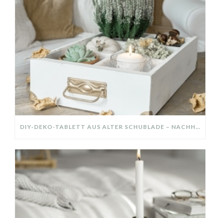
DIY-DEKO-TABLETT AUS ALTER SCHUBLADE – NACHHALTIGE HERBSTDEKO SELBER MACHEN!