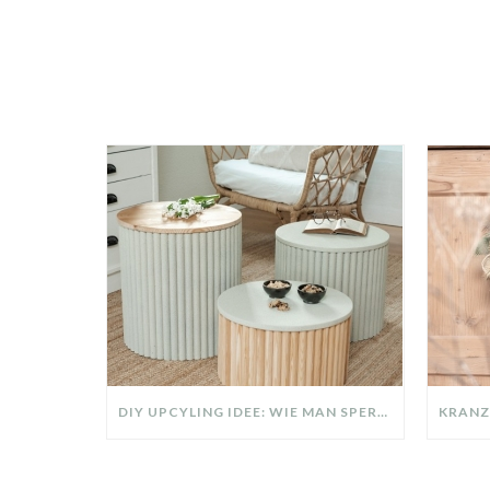
DIY UPCYLING IDEE: WIE MAN SPERRMÜLL IN EIN DESIGNER TEIL VERWANDELT