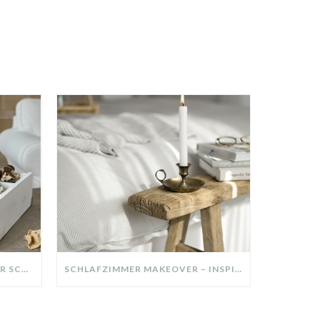
DIY-DEKO-TABLETT AUS ALTER SCHUBLADE – NACHHALTIGE HERBSTDEKO SELBER MACHEN!
SCHLAFZIMMER MAKEOVER – INSPIRATION FÜR DEIN SCHLAFZIMMER: AUS ALT MACH NEU – HELL, GEMÜTLICH UND EINLADEND