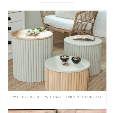
DIY UPCYLING IDEE: WIE MAN SPERRMÜLL IN EIN DESIGNER TEIL VERWANDELT