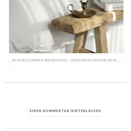
SCHLAFZIMMER MAKEOVER – INSPIRATION FÜR DEIN SCHLAFZIMMER: AUS ALT MACH NEU – HELL, GEMÜTLICH UND EINLADEND
EINEN KOMMENTAR HINTERLASSEN