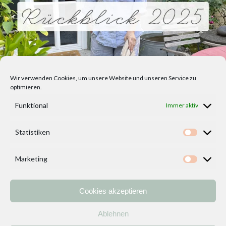
Wir verwenden Cookies, um unsere Website und unseren Service zu
optimieren.
Funktional
Immer aktiv
Statistiken
Statisti
Marketing
Marketi
Cookies akzeptieren
Home
Vorlagen
ÜBER MICH und DEKOIDEENREICH
Kontakt
Ablehnen