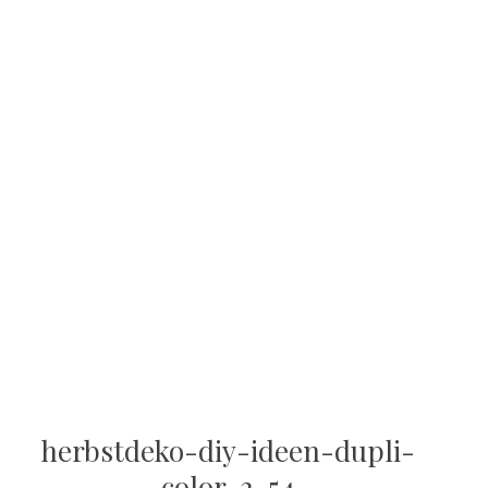
herbstdeko-diy-ideen-dupli-
color-2-54