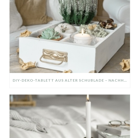
DIY-DEKO-TABLETT AUS ALTER SCHUBLADE – NACHHALTIGE HERBSTDEKO SELBER MACHEN!