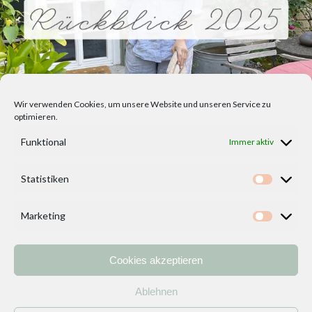
Wir verwenden Cookies, um unsere Website und unseren Service zu
optimieren.
Funktional
Immer aktiv
Statistiken
Statisti
Marketing
Marketi
Cookies akzeptieren
Home
Vorlagen
ÜBER MICH und DEKOIDEENREICH
Kontakt
Ablehnen