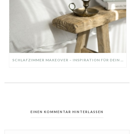
SCHLAFZIMMER MAKEOVER – INSPIRATION FÜR DEIN SCHLAFZIMMER: AUS ALT MACH NEU – HELL, GEMÜTLICH UND EINLADEND
EINEN KOMMENTAR HINTERLASSEN