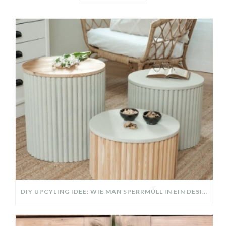
DIY UPCYLING IDEE: WIE MAN SPERRMÜLL IN EIN DESIGNER TEIL VERWANDELT