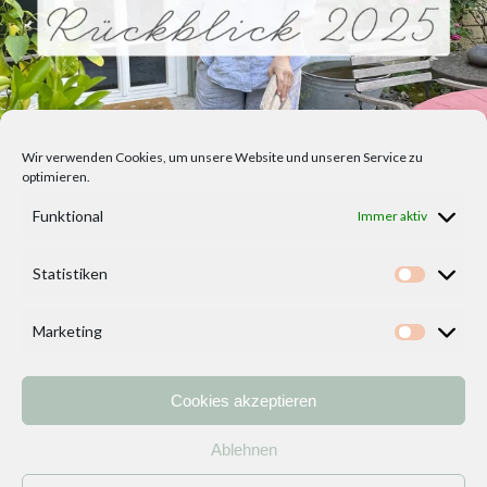
Wir verwenden Cookies, um unsere Website und unseren Service zu
optimieren.
Funktional
Immer aktiv
Statistiken
Statisti
Marketing
Marketi
Cookies akzeptieren
Home
Vorlagen
ÜBER MICH und DEKOIDEENREICH
Kontakt
Ablehnen