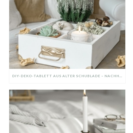
DIY-DEKO-TABLETT AUS ALTER SCHUBLADE – NACHHALTIGE HERBSTDEKO SELBER MACHEN!