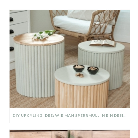
DIY UPCYLING IDEE: WIE MAN SPERRMÜLL IN EIN DESIGNER TEIL VERWANDELT