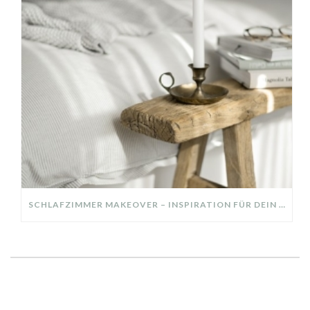
SCHLAFZIMMER MAKEOVER – INSPIRATION FÜR DEIN SCHLAFZIMMER: AUS ALT MACH NEU – HELL, GEMÜTLICH UND EINLADEND