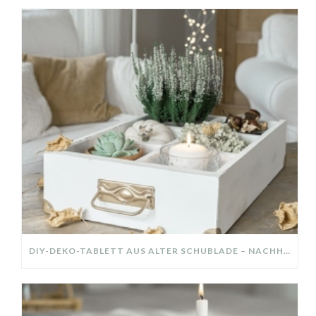
DIY-DEKO-TABLETT AUS ALTER SCHUBLADE – NACHHALTIGE HERBSTDEKO SELBER MACHEN!