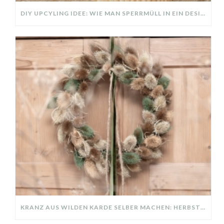
DIY UPCYLING IDEE: WIE MAN SPERRMÜLL IN EIN DESIGNER TEIL VERWANDELT
KRANZ AUS WILDEN KARDE SELBER MACHEN: HERBSTDEKO GANZ EINFACH