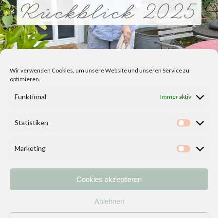
Wir verwenden Cookies, um unsere Website und unseren Service zu
optimieren.
Funktional
Immer aktiv
Statistiken
Statisti
Marketing
Marketi
Cookies akzeptieren
Home
Vorlagen
ÜBER MICH und DEKOIDEENREICH
Kontakt
Ablehnen