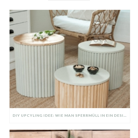
DIY UPCYLING IDEE: WIE MAN SPERRMÜLL IN EIN DESIGNER TEIL VERWANDELT