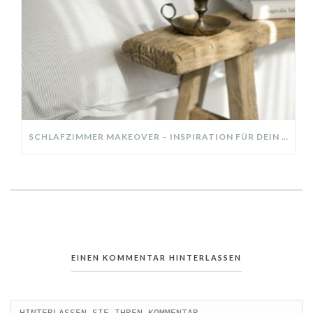
SCHLAFZIMMER MAKEOVER – INSPIRATION FÜR DEIN SCHLAFZIMMER: AUS ALT MACH NEU – HELL, GEMÜTLICH UND EINLADEND
EINEN KOMMENTAR HINTERLASSEN