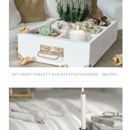
DIY-DEKO-TABLETT AUS ALTER SCHUBLADE – NACHHALTIGE HERBSTDEKO SELBER MACHEN!