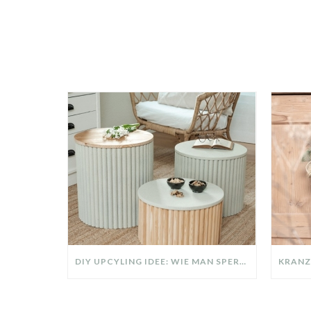
DIY UPCYLING IDEE: WIE MAN SPERRMÜLL IN EIN DESIGNER TEIL VERWANDELT