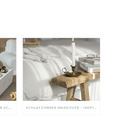
DIY-DEKO-TABLETT AUS ALTER SCHUBLADE – NACHHALTIGE HERBSTDEKO SELBER MACHEN!
SCHLAFZIMMER MAKEOVER – INSPIRATION FÜR DEIN SCHLAFZIMMER: AUS ALT MACH NEU – HELL, GEMÜTLICH UND EINLADEND