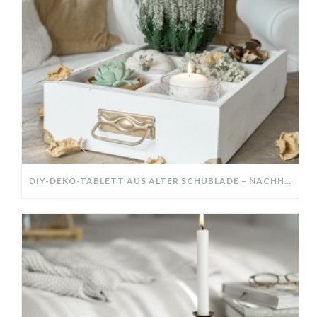
DIY-DEKO-TABLETT AUS ALTER SCHUBLADE – NACHHALTIGE HERBSTDEKO SELBER MACHEN!