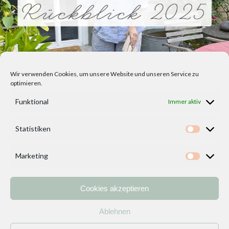
Wir verwenden Cookies, um unsere Website und unseren Service zu
optimieren.
Funktional
Immer aktiv
Statistiken
Statisti
Marketing
Marketi
Cookies akzeptieren
Home
Vorlagen
ÜBER MICH und DEKOIDEENREICH
Kontakt
Ablehnen