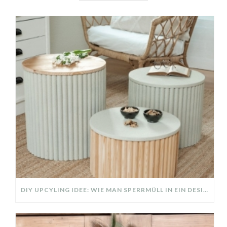
DIY UPCYLING IDEE: WIE MAN SPERRMÜLL IN EIN DESIGNER TEIL VERWANDELT