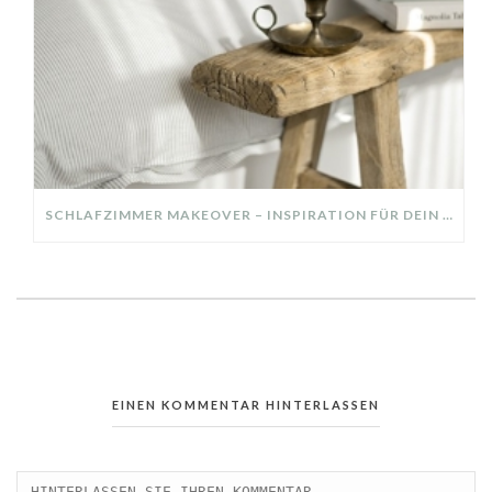
SCHLAFZIMMER MAKEOVER – INSPIRATION FÜR DEIN SCHLAFZIMMER: AUS ALT MACH NEU – HELL, GEMÜTLICH UND EINLADEND
EINEN KOMMENTAR HINTERLASSEN