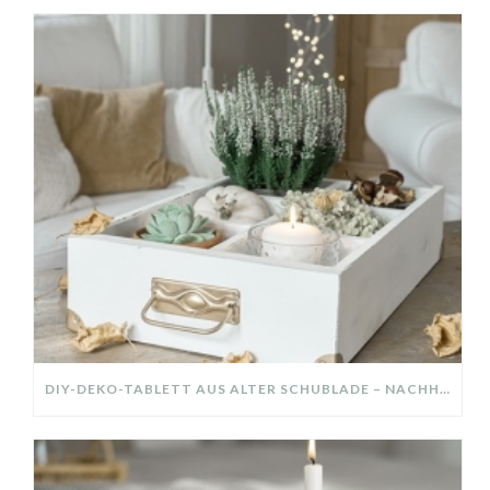
DIY-DEKO-TABLETT AUS ALTER SCHUBLADE – NACHHALTIGE HERBSTDEKO SELBER MACHEN!