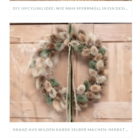
DIY UPCYLING IDEE: WIE MAN SPERRMÜLL IN EIN DESIGNER TEIL VERWANDELT
KRANZ AUS WILDEN KARDE SELBER MACHEN: HERBSTDEKO GANZ EINFACH