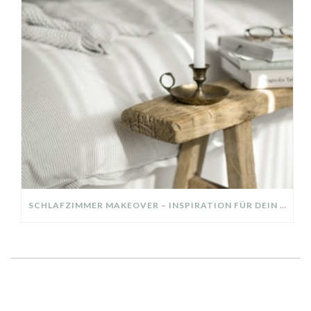
SCHLAFZIMMER MAKEOVER – INSPIRATION FÜR DEIN SCHLAFZIMMER: AUS ALT MACH NEU – HELL, GEMÜTLICH UND EINLADEND