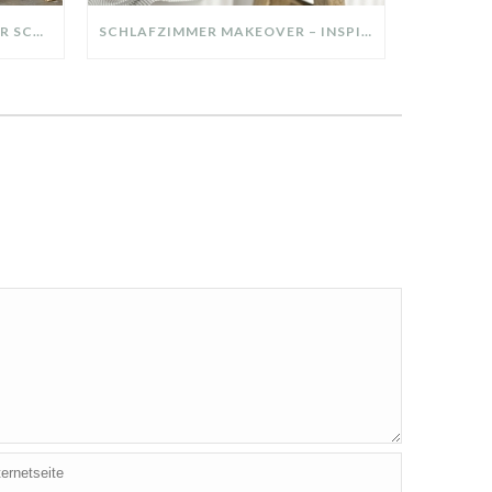
DIY-DEKO-TABLETT AUS ALTER SCHUBLADE – NACHHALTIGE HERBSTDEKO SELBER MACHEN!
SCHLAFZIMMER MAKEOVER – INSPIRATION FÜR DEIN SCHLAFZIMMER: AUS ALT MACH NEU – HELL, GEMÜTLICH UND EINLADEND