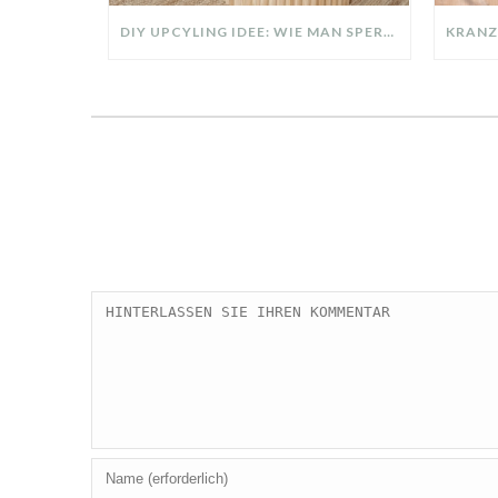
DIY UPCYLING IDEE: WIE MAN SPERRMÜLL IN EIN DESIGNER TEIL VERWANDELT