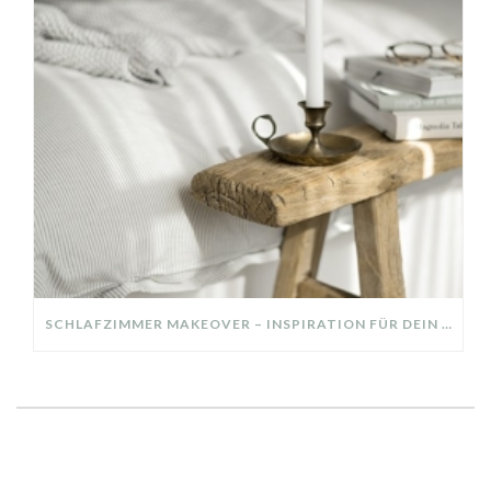
SCHLAFZIMMER MAKEOVER – INSPIRATION FÜR DEIN SCHLAFZIMMER: AUS ALT MACH NEU – HELL, GEMÜTLICH UND EINLADEND