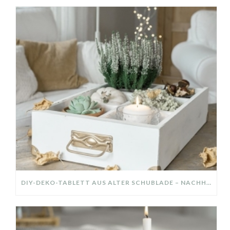
DIY-DEKO-TABLETT AUS ALTER SCHUBLADE – NACHHALTIGE HERBSTDEKO SELBER MACHEN!