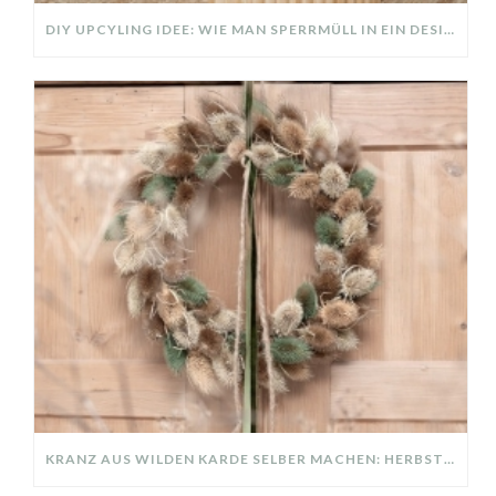
DIY UPCYLING IDEE: WIE MAN SPERRMÜLL IN EIN DESIGNER TEIL VERWANDELT
KRANZ AUS WILDEN KARDE SELBER MACHEN: HERBSTDEKO GANZ EINFACH