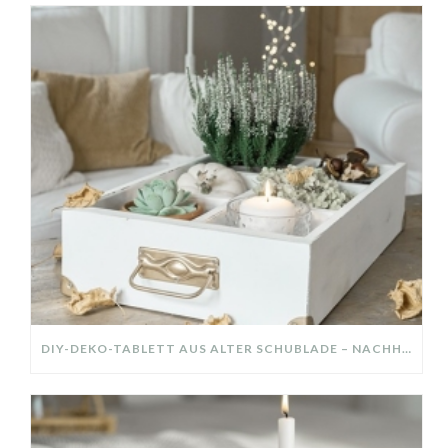
DIY-DEKO-TABLETT AUS ALTER SCHUBLADE – NACHHALTIGE HERBSTDEKO SELBER MACHEN!