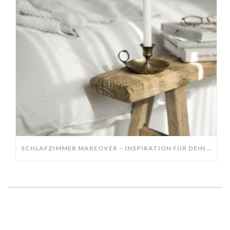
SCHLAFZIMMER MAKEOVER – INSPIRATION FÜR DEIN SCHLAFZIMMER: AUS ALT MACH NEU – HELL, GEMÜTLICH UND EINLADEND