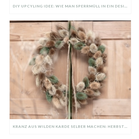
DIY UPCYLING IDEE: WIE MAN SPERRMÜLL IN EIN DESIGNER TEIL VERWANDELT
KRANZ AUS WILDEN KARDE SELBER MACHEN: HERBSTDEKO GANZ EINFACH