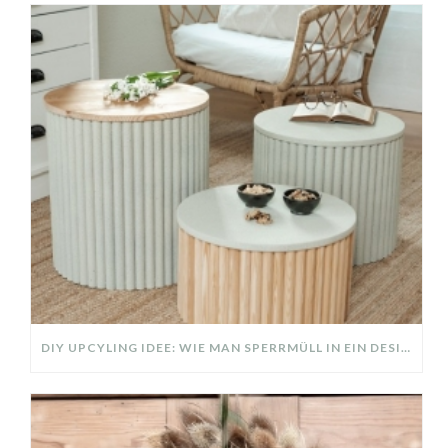
DIY UPCYLING IDEE: WIE MAN SPERRMÜLL IN EIN DESIGNER TEIL VERWANDELT