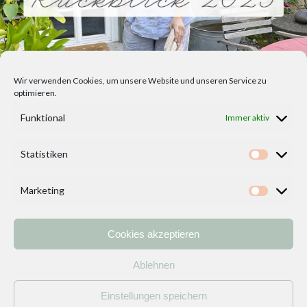
Wir verwenden Cookies, um unsere Website und unseren Service zu
optimieren.
Funktional
Immer aktiv
Statistiken
Statisti
Marketing
Marketi
Cookies akzeptieren
Home
Vorlagen
ÜBER MICH und DEKOIDEENREICH
Kontakt
Ablehnen
Impressum
/
Datenschutzerklärung
Einstellungen speichern