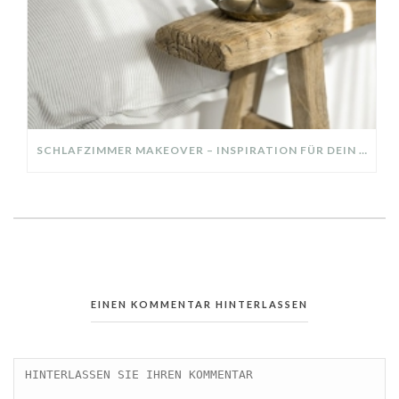
SCHLAFZIMMER MAKEOVER – INSPIRATION FÜR DEIN SCHLAFZIMMER: AUS ALT MACH NEU – HELL, GEMÜTLICH UND EINLADEND
EINEN KOMMENTAR HINTERLASSEN