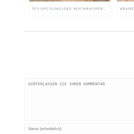
DIY UPCYLING IDEE: WIE MAN SPERRMÜLL IN EIN DESIGNER TEIL VERWANDELT