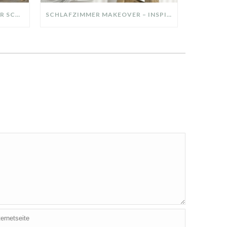
DIY-DEKO-TABLETT AUS ALTER SCHUBLADE – NACHHALTIGE HERBSTDEKO SELBER MACHEN!
SCHLAFZIMMER MAKEOVER – INSPIRATION FÜR DEIN SCHLAFZIMMER: AUS ALT MACH NEU – HELL, GEMÜTLICH UND EINLADEND