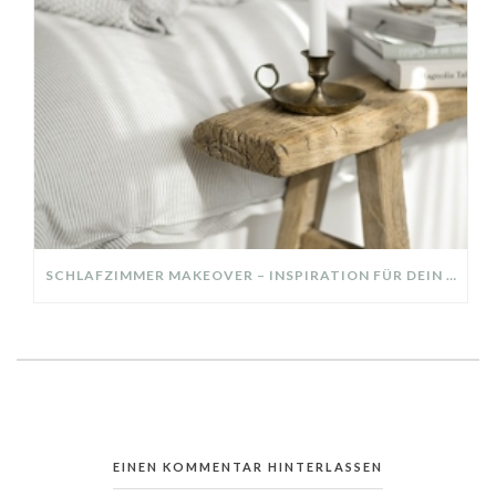
SCHLAFZIMMER MAKEOVER – INSPIRATION FÜR DEIN SCHLAFZIMMER: AUS ALT MACH NEU – HELL, GEMÜTLICH UND EINLADEND
EINEN KOMMENTAR HINTERLASSEN