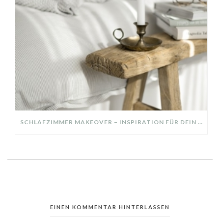
SCHLAFZIMMER MAKEOVER – INSPIRATION FÜR DEIN SCHLAFZIMMER: AUS ALT MACH NEU – HELL, GEMÜTLICH UND EINLADEND
EINEN KOMMENTAR HINTERLASSEN