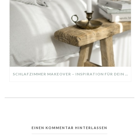
SCHLAFZIMMER MAKEOVER – INSPIRATION FÜR DEIN SCHLAFZIMMER: AUS ALT MACH NEU – HELL, GEMÜTLICH UND EINLADEND
EINEN KOMMENTAR HINTERLASSEN