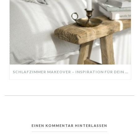
SCHLAFZIMMER MAKEOVER – INSPIRATION FÜR DEIN SCHLAFZIMMER: AUS ALT MACH NEU – HELL, GEMÜTLICH UND EINLADEND
EINEN KOMMENTAR HINTERLASSEN