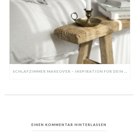
SCHLAFZIMMER MAKEOVER – INSPIRATION FÜR DEIN SCHLAFZIMMER: AUS ALT MACH NEU – HELL, GEMÜTLICH UND EINLADEND
EINEN KOMMENTAR HINTERLASSEN