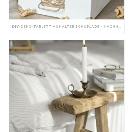
DIY-DEKO-TABLETT AUS ALTER SCHUBLADE – NACHHALTIGE HERBSTDEKO SELBER MACHEN!