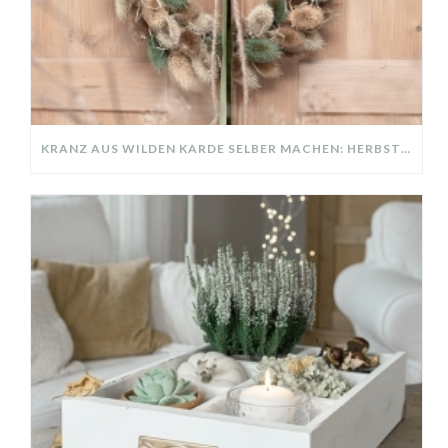
KRANZ AUS WILDEN KARDE SELBER MACHEN: HERBSTDEKO GANZ EINFACH