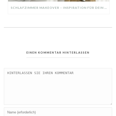
SCHLAFZIMMER MAKEOVER – INSPIRATION FÜR DEIN SCHLAFZIMMER: AUS ALT MACH NEU – HELL, GEMÜTLICH UND EINLADEND
EINEN KOMMENTAR HINTERLASSEN