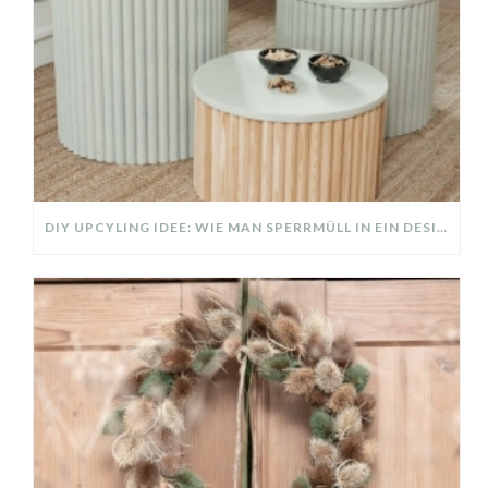
DIY UPCYLING IDEE: WIE MAN SPERRMÜLL IN EIN DESIGNER TEIL VERWANDELT