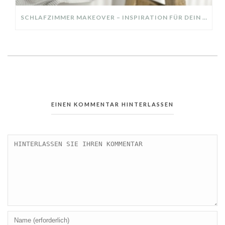
SCHLAFZIMMER MAKEOVER – INSPIRATION FÜR DEIN SCHLAFZIMMER: AUS ALT MACH NEU – HELL, GEMÜTLICH UND EINLADEND
EINEN KOMMENTAR HINTERLASSEN