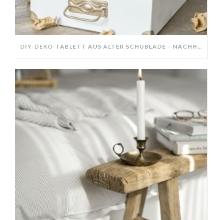
DIY-DEKO-TABLETT AUS ALTER SCHUBLADE – NACHHALTIGE HERBSTDEKO SELBER MACHEN!