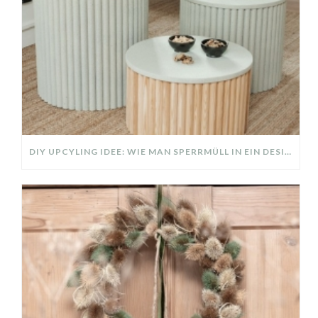
DIY UPCYLING IDEE: WIE MAN SPERRMÜLL IN EIN DESIGNER TEIL VERWANDELT