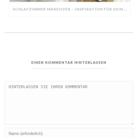
SCHLAFZIMMER MAKEOVER – INSPIRATION FÜR DEIN SCHLAFZIMMER: AUS ALT MACH NEU – HELL, GEMÜTLICH UND EINLADEND
EINEN KOMMENTAR HINTERLASSEN