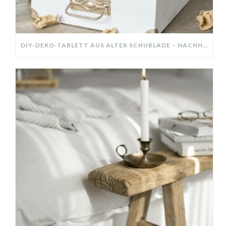
DIY-DEKO-TABLETT AUS ALTER SCHUBLADE – NACHHALTIGE HERBSTDEKO SELBER MACHEN!