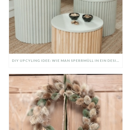
DIY UPCYLING IDEE: WIE MAN SPERRMÜLL IN EIN DESIGNER TEIL VERWANDELT