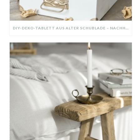
DIY-DEKO-TABLETT AUS ALTER SCHUBLADE – NACHHALTIGE HERBSTDEKO SELBER MACHEN!