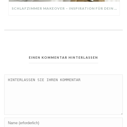
SCHLAFZIMMER MAKEOVER – INSPIRATION FÜR DEIN SCHLAFZIMMER: AUS ALT MACH NEU – HELL, GEMÜTLICH UND EINLADEND
EINEN KOMMENTAR HINTERLASSEN