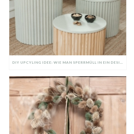
DIY UPCYLING IDEE: WIE MAN SPERRMÜLL IN EIN DESIGNER TEIL VERWANDELT