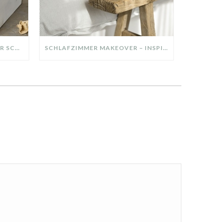
DIY-DEKO-TABLETT AUS ALTER SCHUBLADE – NACHHALTIGE HERBSTDEKO SELBER MACHEN!
SCHLAFZIMMER MAKEOVER – INSPIRATION FÜR DEIN SCHLAFZIMMER: AUS ALT MACH NEU – HELL, GEMÜTLICH UND EINLADEND