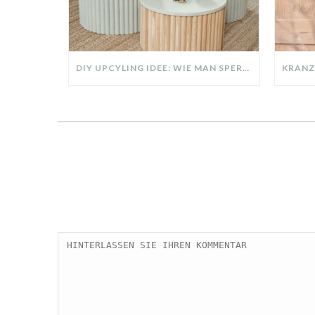
DIY UPCYLING IDEE: WIE MAN SPERRMÜLL IN EIN DESIGNER TEIL VERWANDELT