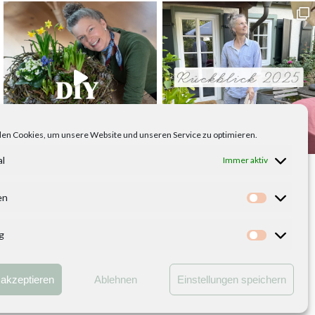
en Cookies, um unsere Website und unseren Service zu optimieren.
al
Immer aktiv
en
Statistike
g
Marketing
kt
akzeptieren
Ablehnen
Einstellungen speichern