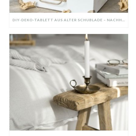
DIY-DEKO-TABLETT AUS ALTER SCHUBLADE – NACHHALTIGE HERBSTDEKO SELBER MACHEN!