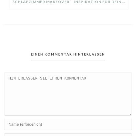
SCHLAFZIMMER MAKEOVER – INSPIRATION FÜR DEIN SCHLAFZIMMER: AUS ALT MACH NEU – HELL, GEMÜTLICH UND EINLADEND
EINEN KOMMENTAR HINTERLASSEN