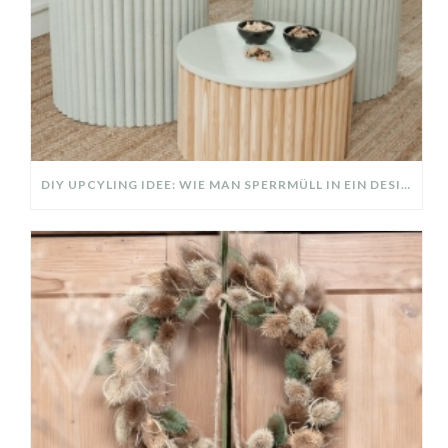
DIY UPCYLING IDEE: WIE MAN SPERRMÜLL IN EIN DESIGNER TEIL VERWANDELT