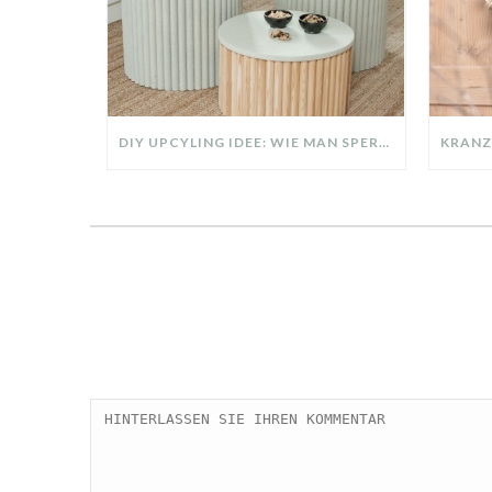
DIY UPCYLING IDEE: WIE MAN SPERRMÜLL IN EIN DESIGNER TEIL VERWANDELT