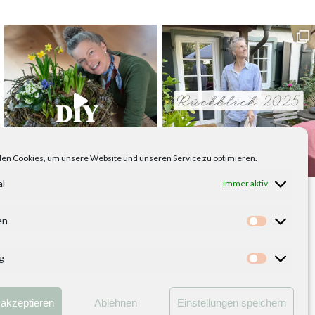
en Cookies, um unsere Website und unseren Service zu optimieren.
al
Immer aktiv
en
Statistike
g
Marketing
kt
akzeptieren
Ablehnen
Einstellungen speichern