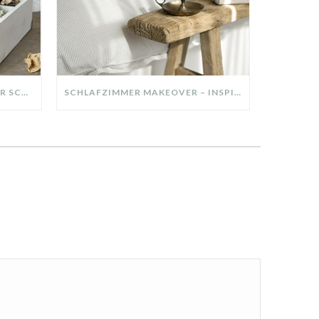
DIY-DEKO-TABLETT AUS ALTER SCHUBLADE – NACHHALTIGE HERBSTDEKO SELBER MACHEN!
SCHLAFZIMMER MAKEOVER – INSPIRATION FÜR DEIN SCHLAFZIMMER: AUS ALT MACH NEU – HELL, GEMÜTLICH UND EINLADEND