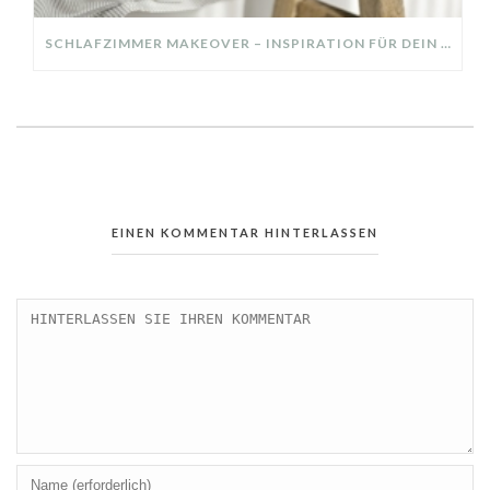
SCHLAFZIMMER MAKEOVER – INSPIRATION FÜR DEIN SCHLAFZIMMER: AUS ALT MACH NEU – HELL, GEMÜTLICH UND EINLADEND
EINEN KOMMENTAR HINTERLASSEN