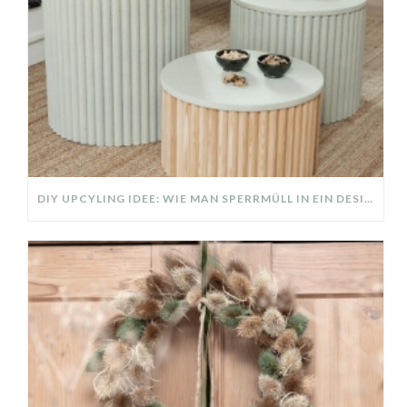
DIY UPCYLING IDEE: WIE MAN SPERRMÜLL IN EIN DESIGNER TEIL VERWANDELT