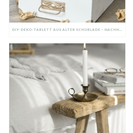
DIY-DEKO-TABLETT AUS ALTER SCHUBLADE – NACHHALTIGE HERBSTDEKO SELBER MACHEN!