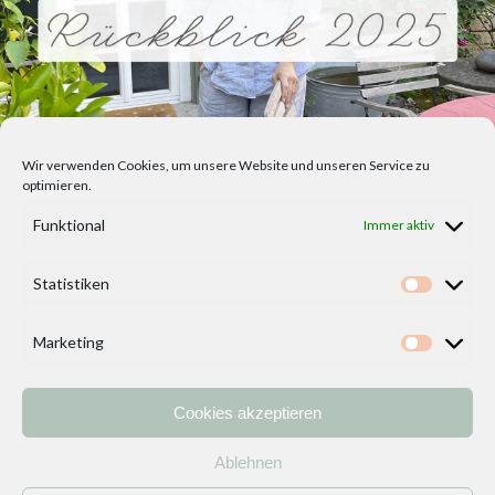
Wir verwenden Cookies, um unsere Website und unseren Service zu
optimieren.
Funktional
Immer aktiv
Statistiken
Statisti
Marketing
Marketi
Cookies akzeptieren
Home
Vorlagen
ÜBER MICH und DEKOIDEENREICH
Kontakt
Ablehnen